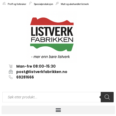
Proff og forbruker
Spesialproduksjon
Malt og ubehandlet listverk
Man-fre 08:00-15:30
post@listverkfabrikken.no
69281666