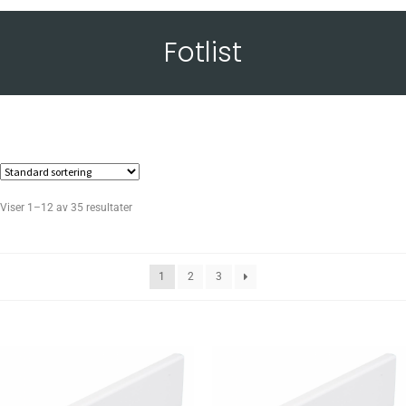
Fotlist
Viser 1–12 av 35 resultater
1
2
3