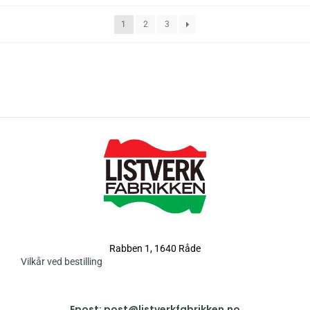
1
2
3
Rabben 1, 1640 Råde
Vilkår ved bestilling
Epost: post@listverkfabrikken.no