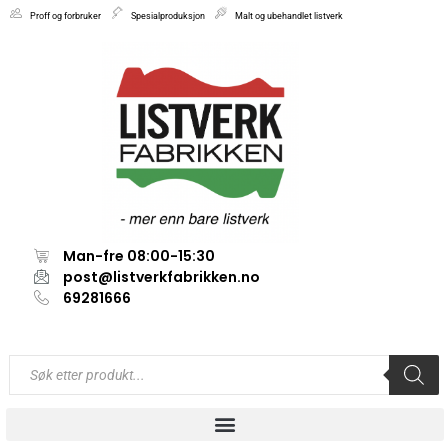
Proff og forbruker
Spesialproduksjon
Malt og ubehandlet listverk
Man-fre 08:00-15:30
post@listverkfabrikken.no
69281666