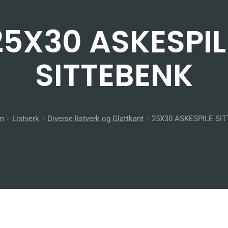
25X30 ASKESPIL
SITTEBENK
m
Listverk
Diverse listverk og Glattkant
25X30 ASKESPILE SI