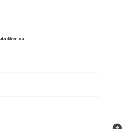
abrikken.no
6