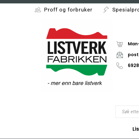
Proff og forbruker
Spesialpr
Man-
post
6928
Li