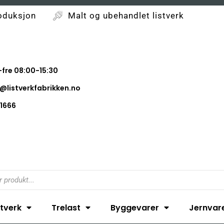
oduksjon
Malt og ubehandlet listverk
fre 08:00-15:30
@listverkfabrikken.no
1666
stverk
Trelast
Byggevarer
Jernvar