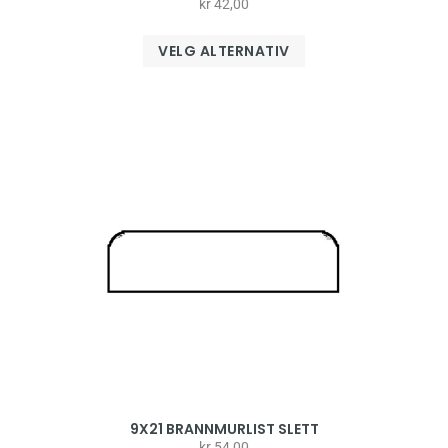
kr
42,00
VELG ALTERNATIV
9X21 BRANNMURLIST SLETT
kr
54,00