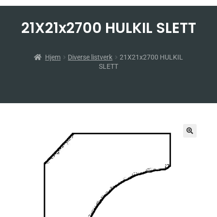
21X21x2700 HULKIL SLETT
Hjem
Diverse listverk
21X21x2700 HULKIL
SLETT