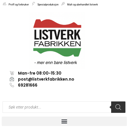
Proff og forbruker
Spesialproduksjon
Malt og ubehandlet listverk
Man-fre 08:00-15:30
post@listverkfabrikken.no
69281666