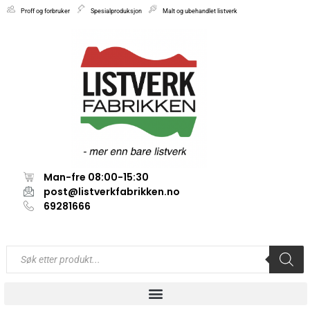
Proff og forbruker
Spesialproduksjon
Malt og ubehandlet listverk
Man-fre 08:00-15:30
post@listverkfabrikken.no
69281666