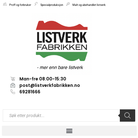
Proff og forbruker
Spesialproduksjon
Malt og ubehandlet listverk
Man-fre 08:00-15:30
post@listverkfabrikken.no
69281666