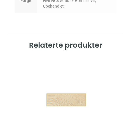
Farge
Hvit NCS S0502Y Bomull hvit,
Ubehandlet
Relaterte produkter