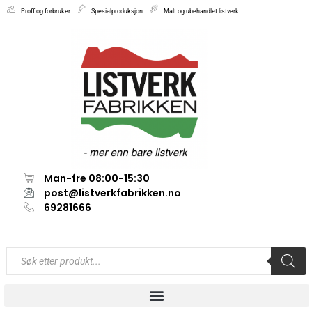
Proff og forbruker
Spesialproduksjon
Malt og ubehandlet listverk
Man-fre 08:00-15:30
post@listverkfabrikken.no
69281666