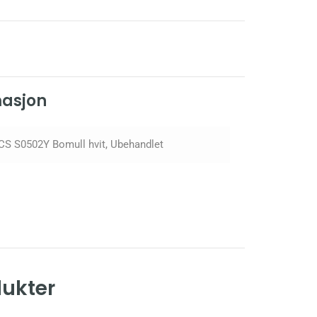
masjon
CS S0502Y Bomull hvit, Ubehandlet
dukter