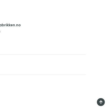
abrikken.no
6