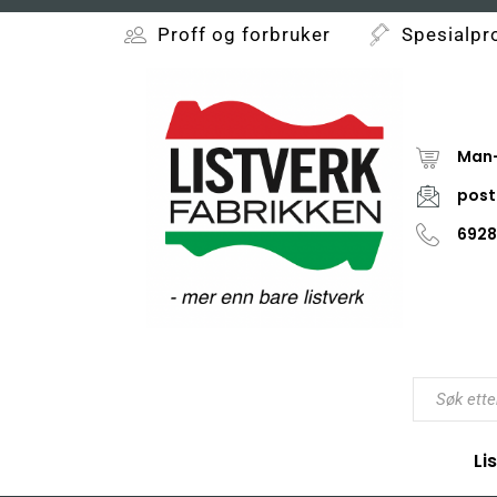
Proff og forbruker
Spesialpr
Man-
post
6928
Li