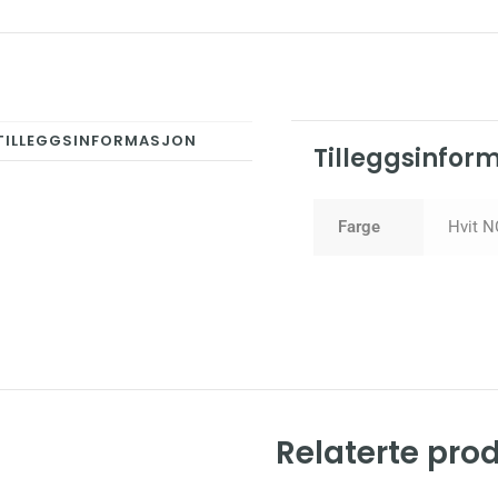
TILLEGGSINFORMASJON
Tilleggsinfor
Farge
Hvit N
Relaterte pro