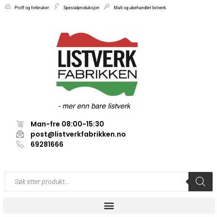
Proff og forbruker
Spesialproduksjon
Malt og ubehandlet listverk
Man-fre 08:00-15:30
post@listverkfabrikken.no
69281666