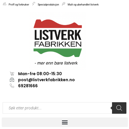
Proff og forbruker
Spesialproduksjon
Malt og ubehandlet listverk
Man-fre 08:00-15:30
post@listverkfabrikken.no
69281666