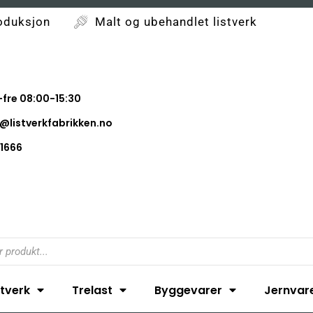
oduksjon
Malt og ubehandlet listverk
fre 08:00-15:30
@listverkfabrikken.no
1666
stverk
Trelast
Byggevarer
Jernvar