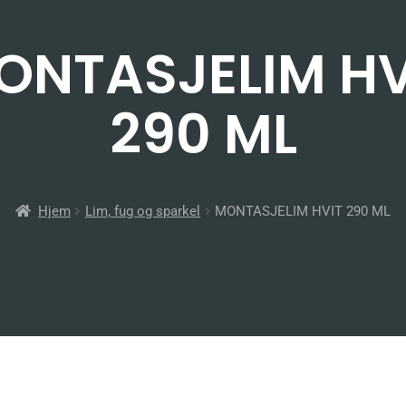
ONTASJELIM HV
290 ML
Hjem
Lim, fug og sparkel
MONTASJELIM HVIT 290 ML