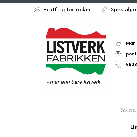
Proff og forbruker
Spesialpr
Man-
post
6928
Li