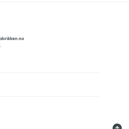
abrikken.no
6