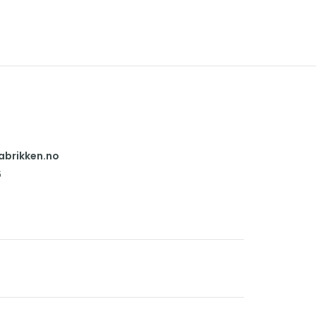
abrikken.no
6