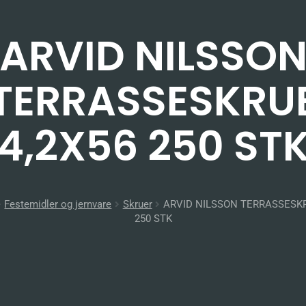
ARVID NILSSO
TERRASSESKRU
4,2X56 250 ST
Festemidler og jernvare
Skruer
ARVID NILSSON TERRASSESKR
250 STK