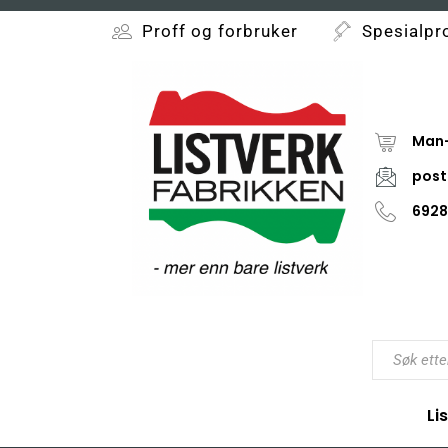
Proff og forbruker
Spesialpr
Man-
post
6928
Li