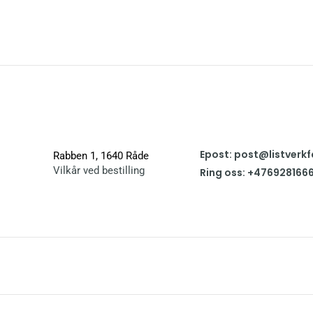
Epost: post@listverkf
Rabben 1, 1640 Råde
Vilkår ved bestilling
Ring oss: +476928166