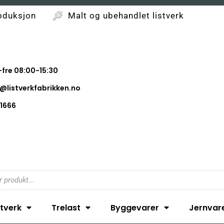
oduksjon
Malt og ubehandlet listverk
fre 08:00-15:30
@listverkfabrikken.no
1666
stverk
Trelast
Byggevarer
Jernvar