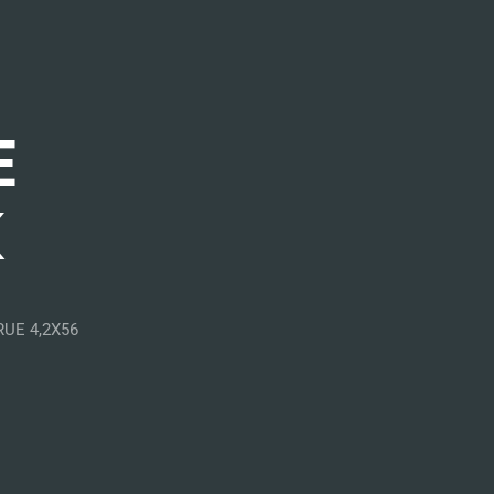
N
E
K
UE 4,2X56