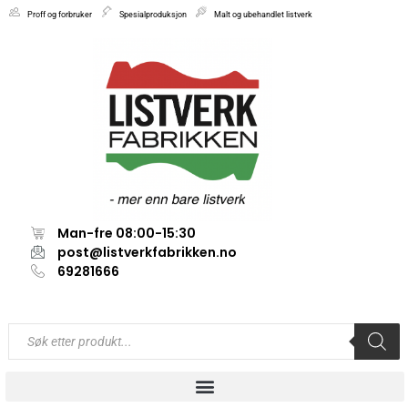
Proff og forbruker
Spesialproduksjon
Malt og ubehandlet listverk
Man-fre 08:00-15:30
post@listverkfabrikken.no
69281666