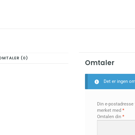
OMTALER (0)
Omtaler
Det er ingen om
Din e-postadresse vi
merket med
*
Omtalen din
*