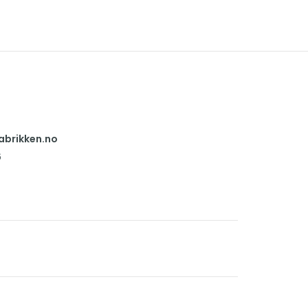
abrikken.no
6