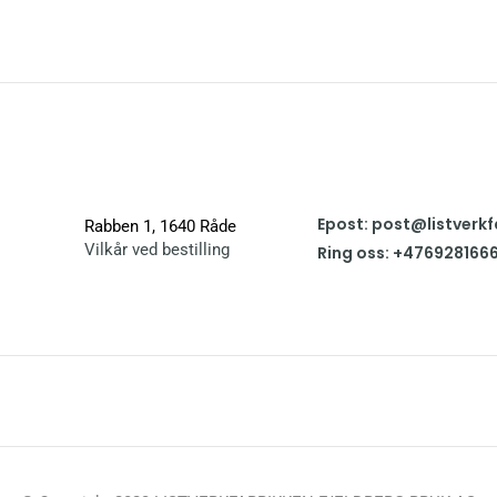
Epost: post@listverkf
Rabben 1, 1640 Råde
Vilkår ved bestilling
Ring oss: +476928166