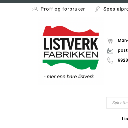
Proff og forbruker
Spesialpr
Man-
post
6928
Li