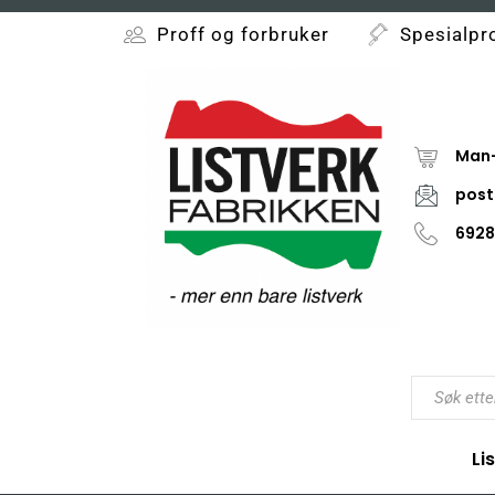
Proff og forbruker
Spesialpr
Man-
post
6928
Li