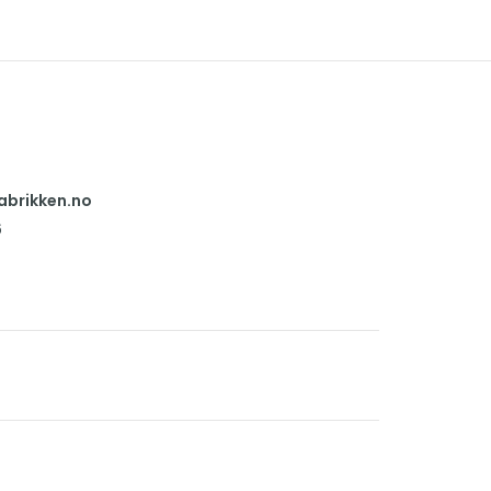
abrikken.no
6