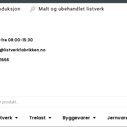
oduksjon
Malt og ubehandlet listverk
fre 08:00-15:30
@listverkfabrikken.no
1666
stverk
Trelast
Byggevarer
Jernvar