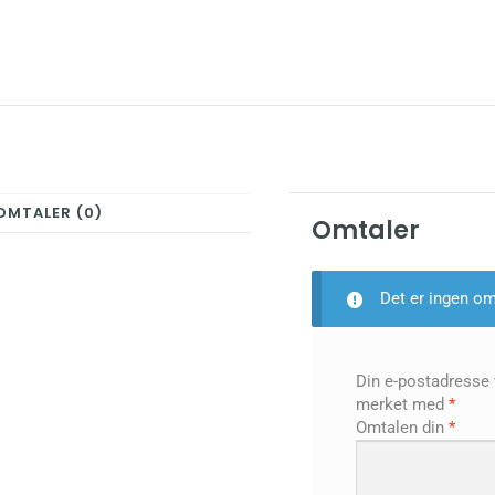
OMTALER (0)
Omtaler
Det er ingen om
Din e-postadresse vi
merket med
*
Omtalen din
*