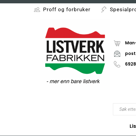
Proff og forbruker
Spesialpr
Man-
post
6928
Li