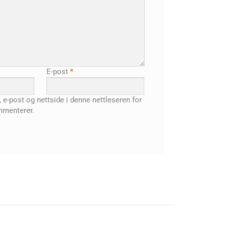
E-post
*
, e-post og nettside i denne nettleseren for
mmenterer.