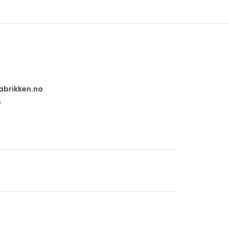
abrikken.no
6