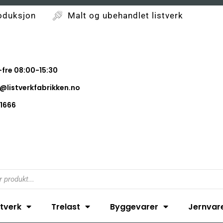
oduksjon
Malt og ubehandlet listverk
fre 08:00-15:30
@listverkfabrikken.no
1666
stverk
Trelast
Byggevarer
Jernvar