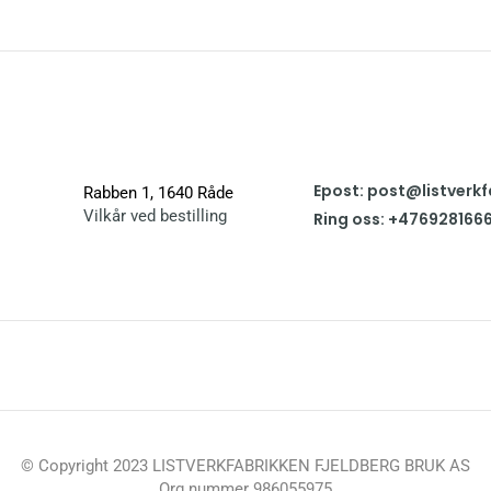
Epost: post@listverkf
Rabben 1, 1640 Råde
Vilkår ved bestilling
Ring oss: +476928166
© Copyright 2023 LISTVERKFABRIKKEN FJELDBERG BRUK AS
Org nummer 986055975