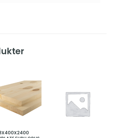
dukter
18X400X2400