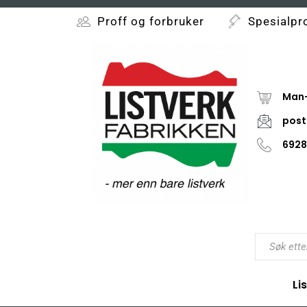
Proff og forbruker
Spesialpr
Man-
post
6928
Li