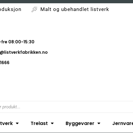
oduksjon
Malt og ubehandlet listverk
fre 08:00-15:30
@listverkfabrikken.no
1666
stverk
Trelast
Byggevarer
Jernvar