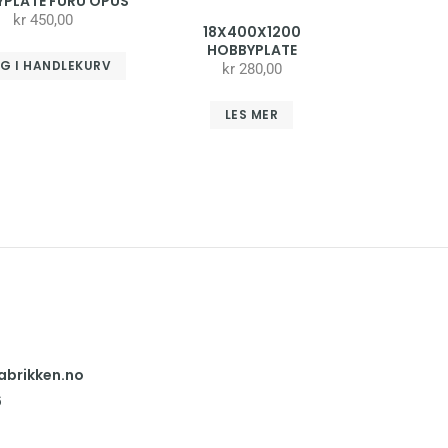
PLATE FURU OPUS
kr
450,00
18X400X1200
HOBBYPLATE
G I HANDLEKURV
kr
280,00
LES MER
abrikken.no
6