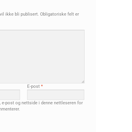
l ikke bli publisert.
Obligatoriske felt er
E-post
*
, e-post og nettside i denne nettleseren for
mmenterer.