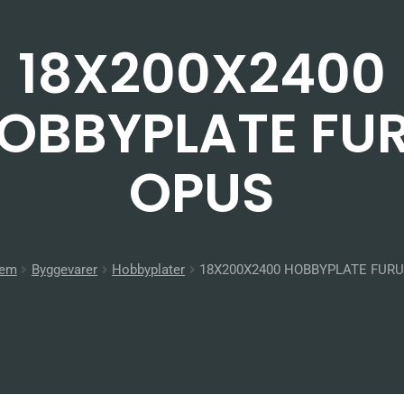
18X200X2400
OBBYPLATE FU
OPUS
jem
Byggevarer
Hobbyplater
18X200X2400 HOBBYPLATE FUR