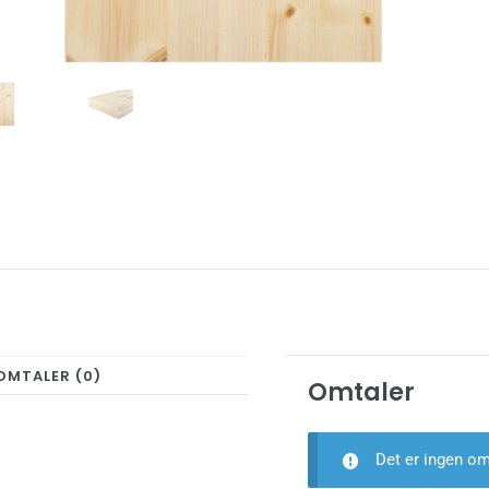
OMTALER (0)
Omtaler
Det er ingen om