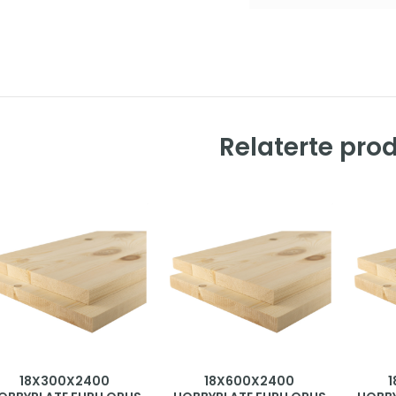
Relaterte pro
18X300X2400
18X600X2400