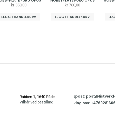
OBBYPLATE FURU OPUS
HOBBYPLATE FURU OPUS
HOBBY
kr
350,00
kr
760,00
LEGG I HANDLEKURV
LEGG I HANDLEKURV
LEG
Epost: post@listverkf
Rabben 1, 1640 Råde
Vilkår ved bestilling
Ring oss: +476928166