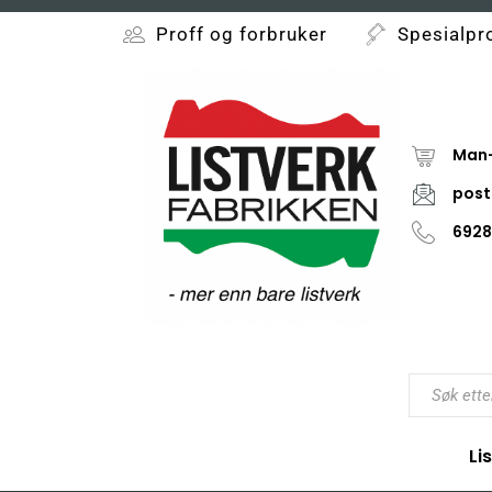
Proff og forbruker
Spesialpr
Man-
post
6928
Li