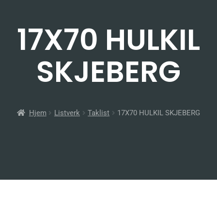
17X70 HULKIL
SKJEBERG
Hjem
Listverk
Taklist
17X70 HULKIL SKJEBERG