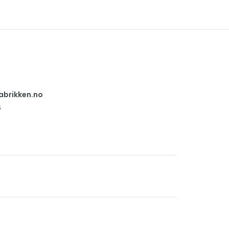
abrikken.no
6