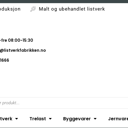
oduksjon
Malt og ubehandlet listverk
fre 08:00-15:30
@listverkfabrikken.no
1666
stverk
Trelast
Byggevarer
Jernvar