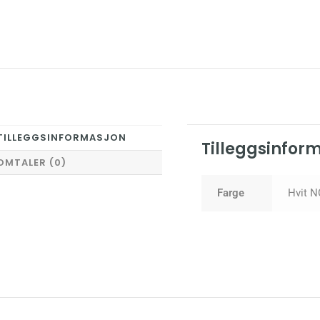
TILLEGGSINFORMASJON
Tilleggsinfor
OMTALER (0)
Farge
Hvit N