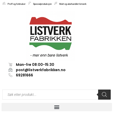
Proff og forbruker
Spesialproduksjon
Malt og ubehandlet listverk
Man-fre 08:00-15:30
post@listverkfabrikken.no
69281666