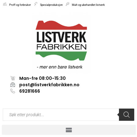
Proff og forbruker
Spesialproduksjon
Malt og ubehandlet listverk
Man-fre 08:00-15:30
post@listverkfabrikken.no
69281666