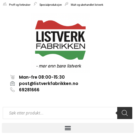
Proff og forbruker
Spesialproduksjon
Malt og ubehandlet listverk
Man-fre 08:00-15:30
post@listverkfabrikken.no
69281666