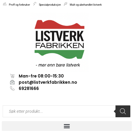
Proff og forbruker
Spesialproduksjon
Malt og ubehandlet listverk
Man-fre 08:00-15:30
post@listverkfabrikken.no
69281666