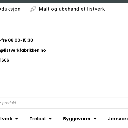
oduksjon
Malt og ubehandlet listverk
fre 08:00-15:30
@listverkfabrikken.no
1666
stverk
Trelast
Byggevarer
Jernvar