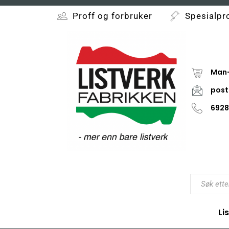
Proff og forbruker
Spesialpr
Man-
post
6928
Li