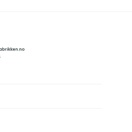
abrikken.no
6