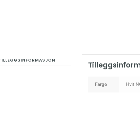
TILLEGGSINFORMASJON
Tilleggsinfor
Farge
Hvit N