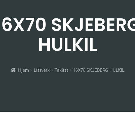
16X70 SKJEBER
HULKIL
Hjem
Listverk
Taklist
16X70 SKJEBERG HULKIL