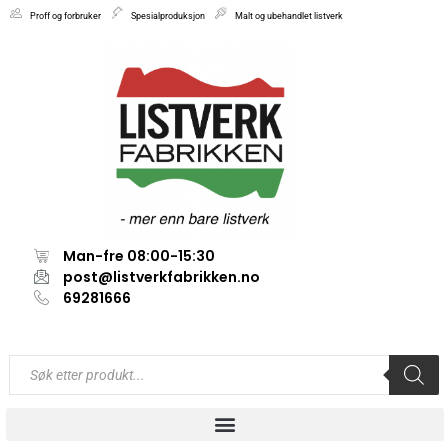
Proff og forbruker
Spesialproduksjon
Malt og ubehandlet listverk
Man-fre 08:00-15:30
post@listverkfabrikken.no
69281666