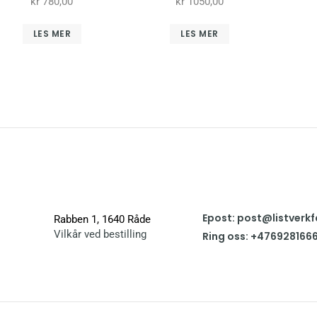
kr
780,00
kr
1050,00
LES MER
LES MER
Epost: post@listverkf
Rabben 1, 1640 Råde
Vilkår ved bestilling
Ring oss: +476928166