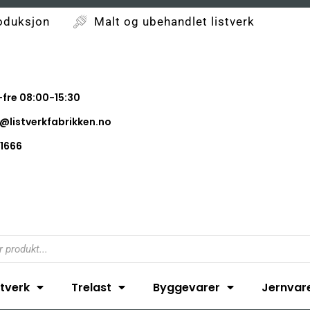
oduksjon
Malt og ubehandlet listverk
fre 08:00-15:30
@listverkfabrikken.no
1666
stverk
Trelast
Byggevarer
Jernvar