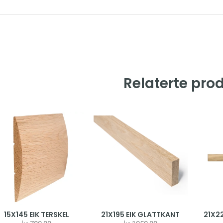
Relaterte pro
15X145 EIK TERSKEL
21X195 EIK GLATTKANT
21X2