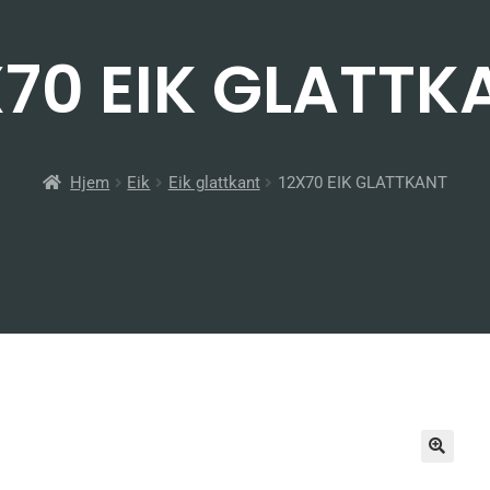
X70 EIK GLATTK
Hjem
Eik
Eik glattkant
12X70 EIK GLATTKANT