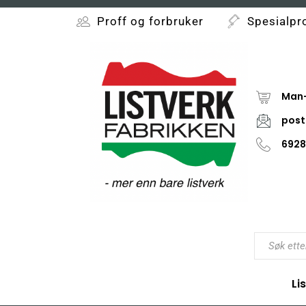
Proff og forbruker
Spesialpr
Man-
post
6928
Li