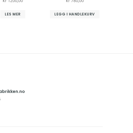
kr
1200,00
kr
780,00
LES MER
LEGG I HANDLEKURV
abrikken.no
6