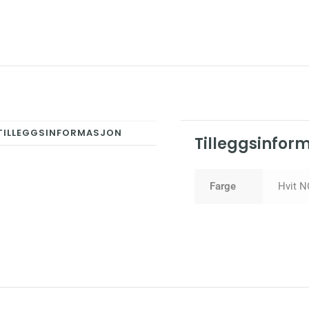
TILLEGGSINFORMASJON
Tilleggsinfor
Farge
Hvit N