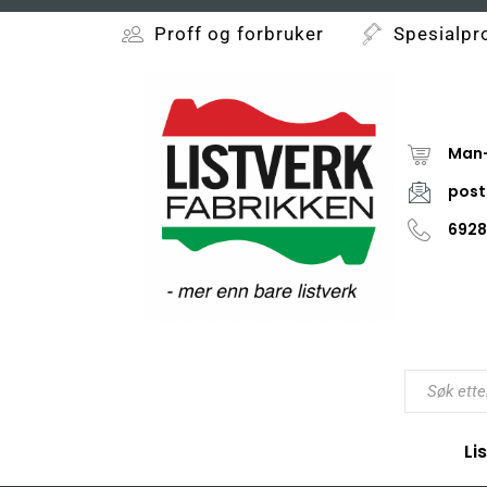
Proff og forbruker
Spesialpr
Man-
post
6928
Li