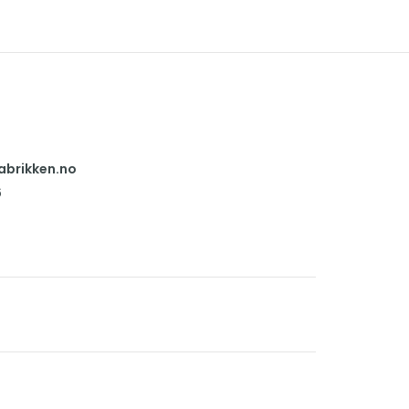
abrikken.no
6