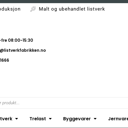
oduksjon
Malt og ubehandlet listverk
fre 08:00-15:30
@listverkfabrikken.no
1666
stverk
Trelast
Byggevarer
Jernvar