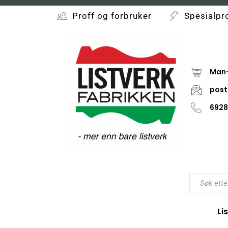
Proff og forbruker
Spesialpr
Man-
post
6928
Li