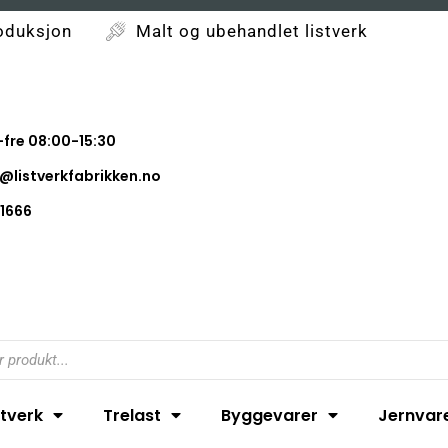
oduksjon
Malt og ubehandlet listverk
fre 08:00-15:30
@listverkfabrikken.no
1666
stverk
Trelast
Byggevarer
Jernvar