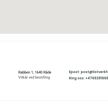
Epost: post@listverkf
Rabben 1, 1640 Råde
Vilkår ved bestilling
Ring oss: +476928166