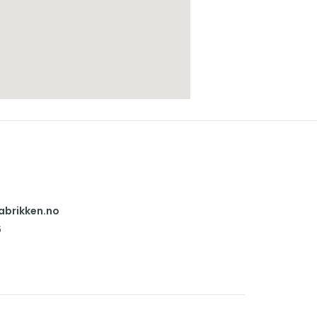
abrikken.no
6